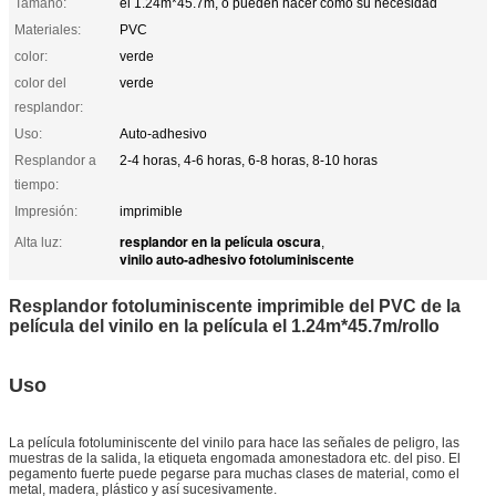
Tamaño:
el 1.24m*45.7m, o pueden hacer como su necesidad
Materiales:
PVC
color:
verde
color del
verde
resplandor:
Uso:
Auto-adhesivo
Resplandor a
2-4 horas, 4-6 horas, 6-8 horas, 8-10 horas
tiempo:
Impresión:
imprimible
resplandor en la película oscura
Alta luz:
,
vinilo auto-adhesivo fotoluminiscente
Resplandor fotoluminiscente imprimible del PVC de la
película del vinilo en la película el 1.24m*45.7m/rollo
Uso
La película fotoluminiscente del vinilo para hace las señales de peligro, las
muestras de la salida, la etiqueta engomada amonestadora etc. del piso. El
pegamento fuerte puede pegarse para muchas clases de material, como el
metal, madera, plástico y así sucesivamente.