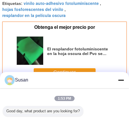
vinilo auto-adhesivo fotoluminiscente
Etiquetas:
,
hojas fosforescentes del vinilo
,
resplandor en la película oscura
Obtenga el mejor precio por
El resplandor fotoluminiscente
en la hoja oscura del Pvc se
aplica en la muestra imprimible el
1.24m*45.7m/rollo de la salida
Continuar
Susan
Película fotoluminiscente del vinilo
Más
1:53 PM
Good day, what product are you looking for?
de vinilo
Resplandor
Alta prenda
Película Adhesiva
Venta a
scente
material del
impermeable
Imprimible
mayor que
hesivo
ANIMAL
desprendible
Fotoluminiscente
en la osc