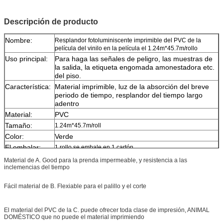
Descripción de producto
Nombre:
Resplandor fotoluminiscente imprimible del PVC de la
película del vinilo en la película el 1.24m*45.7m/rollo
Uso principal:
Para haga las señales de peligro, las muestras de
la salida, la etiqueta engomada amonestadora etc.
del piso.
Característica:
Material imprimible, luz de la absorción del breve
periodo de tiempo, resplandor del tiempo largo
adentro
Material:
PVC
Tamaño:
1.24m*45.7m/roll
Color:
Verde
El embalar:
1 rollo se embale en 1 cartón
Tamaño del
el 130cm*22cm*22cm
Material de A. Good para la prenda impermeable, y resistencia a las
embalaje:
inclemencias del tiempo
Muestra:
muestra libre mientras que la carga recoge, en el
plazo de 2 días para enviar la muestra
Fácil material de B. Flexiable para el palillo y el corte
Entrega:
1-2 semanas, según cantidad de la orden
El material del PVC de la C. puede ofrecer toda clase de impresión, ANIMAL
DOMÉSTICO que no puede el material imprimiendo