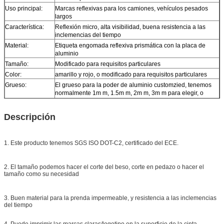
Uso principal:
Marcas reflexivas para los camiones, vehículos pesados
largos
Característica:
Reflexión micro, alta visibilidad, buena resistencia a las
inclemencias del tiempo
Material:
Etiqueta engomada reflexiva prismática con la placa de
aluminio
Tamaño:
Modificado para requisitos particulares
Color:
amarillo y rojo, o modificado para requisitos particulares
Grueso:
El grueso para la poder de aluminio customzied, tenemos
normalmente 1m m, 1.5m m, 2m m, 3m m para elegir, o
solamente etiqueta engomada reflexiva sin la placa de
aluminio
Descripción
Muestra:
muestra libre mientras que la carga recoge
Entrega
10 días, según cantidad de la orden
1. Este producto tenemos SGS ISO DOT-C2, certificado del ECE.
2. El tamaño podemos hacer el corte del beso, corte en pedazo o hacer el
tamaño como su necesidad
3. Buen material para la prenda impermeable, y resistencia a las inclemencias
del tiempo
4. Puede imprimir las marcas claras/logotipo en la superficie de la cinta