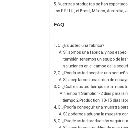
5. Nuestros productos se han exportado a
Los E.E.U.U., el Brasil, México, Australia
FAQ
1, Q: ¿Es usted una fábrica?
A: Sí, somos una fábrica, y nos especia
también tenemos un equipo de las venta
soluciones en el campo de la segurida
2, Q: ¿Podría usted aceptar una pequeña
A: Sí, aceptamos una orden de ensayo p
3, Q: ¿Cuál es usted tiempo de la muest
A: tiempo 1.Sample: 1-2 días para la mu
tiempo 2.Production: 10-15 días lab
4, Q: ¿Podría conseguir una muestra par
A: Sí, podemos aduana la muestra con s
5, Q: ¿Puede usted producción seguir nu
A: Sí, aceptamos modificado para requi