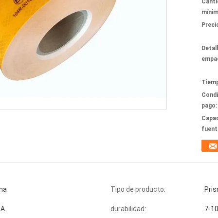
Canti
mínim
Preci
Detal
empa
Tiemp
Condi
pago:
Capac
fuent
ina
Tipo de producto:
Pris
MA
durabilidad:
7-1