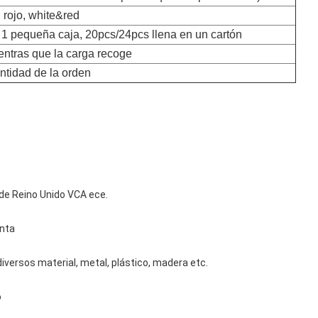
, rojo, white&red
n 1 pequeña caja, 20pcs/24pcs llena en un cartón
entras que la carga recoge
ntidad de la orden
 de Reino Unido VCA ece.
inta
 diversos material, metal, plástico, madera etc.
o