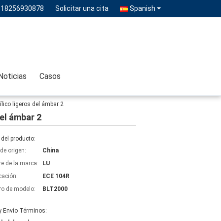
-18256930878
Solicitar una cita
Spanish
Noticias
Casos
rílico ligeros del ámbar 2
del ámbar 2
del producto:
de origen:
China
e de la marca:
LU
icación:
ECE 104R
o de modelo:
BLT2000
y Envío Términos: