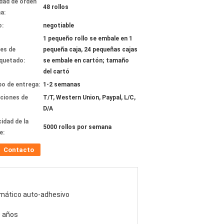
dad de orden
48 rollos
a:
o:
negotiable
1 pequeño rollo se embale en 1
les de
pequeña caja, 24 pequeñas cajas
quetado:
se embale en cartón; tamaño
del cartó
o de entrega:
1-2 semanas
ciones de
T/T, Western Union, Paypal, L/C,
D/A
idad de la
5000 rollos por semana
e:
Contacto
mático auto-adhesivo
0 años