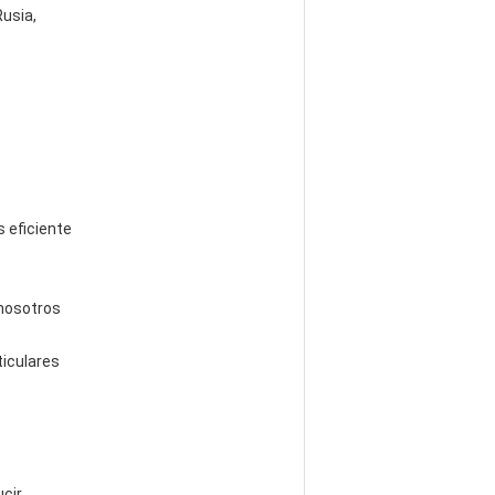
Rusia,
 eficiente
 nosotros
ticulares
cir.