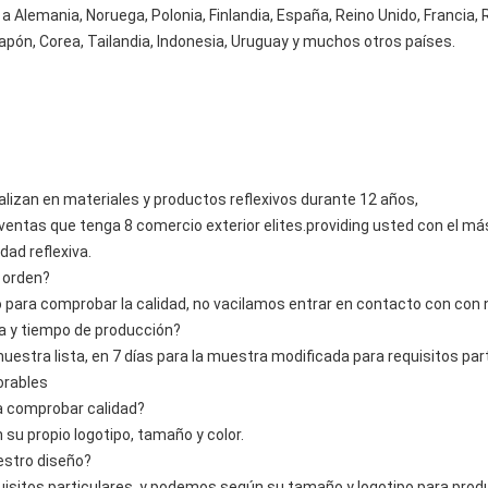
 Alemania, Noruega, Polonia, Finlandia, España, Reino Unido, Francia, 
, Japón, Corea, Tailandia, Indonesia, Uruguay y muchos otros países.
lizan en materiales y productos reflexivos durante 12 años,
s que tenga 8 comercio exterior elites.providing usted con el más
d reflexiva.
 orden?
ara comprobar la calidad, no vacilamos entrar en contacto con con
ra y tiempo de producción?
estra lista, en 7 días para la muestra modificada para requisitos par
orables
a comprobar calidad?
u propio logotipo, tamaño y color.
estro diseño?
sitos particulares, y podemos según su tamaño y logotipo para produ