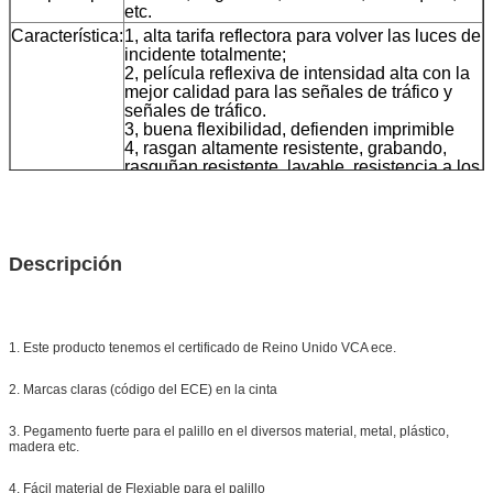
etc.
Característica:
1, alta tarifa reflectora para volver las luces de
incidente totalmente;
2, película reflexiva de intensidad alta con la
mejor calidad para las señales de tráfico y
señales de tráfico.
3, buena flexibilidad, defienden imprimible
4, rasgan altamente resistente, grabando,
rasguñan resistente, lavable, resistencia a los
solventes tales como gasolina, diesel.
Material:
Acrílico o PC
Tamaño:
los 5cm*45.72m
(otros tamaños pueden ser
Descripción
modificados para requisitos particulares)
Color:
blanco, amarillo, rojo, white&red
El embalar
1roll/small caja, 24rolls/carton, tamaño del
cartón: los 42*42*39cm
1. Este producto tenemos el certificado de Reino Unido VCA ece.
Muestra:
muestra libre mientras que la carga recoge
Entrega
7 días, según cantidad de la orden
2. Marcas claras (código del ECE) en la cinta
3. Pegamento fuerte para el palillo en el diversos material, metal, plástico,
madera etc.
4. Fácil material de Flexiable para el palillo