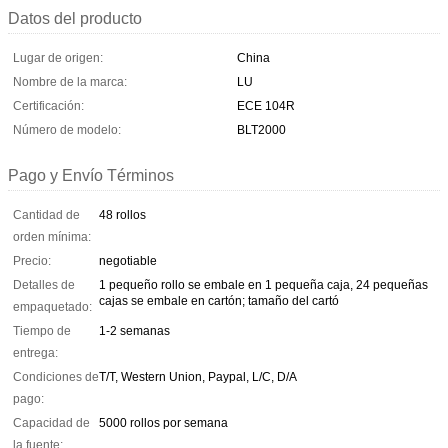
Datos del producto
Lugar de origen:
China
Nombre de la marca:
LU
Certificación:
ECE 104R
Número de modelo:
BLT2000
Pago y Envío Términos
Cantidad de
48 rollos
orden mínima:
Precio:
negotiable
Detalles de
1 pequeño rollo se embale en 1 pequeña caja, 24 pequeñas
cajas se embale en cartón; tamaño del cartó
empaquetado:
Tiempo de
1-2 semanas
entrega:
Condiciones de
T/T, Western Union, Paypal, L/C, D/A
pago:
Capacidad de
5000 rollos por semana
la fuente: