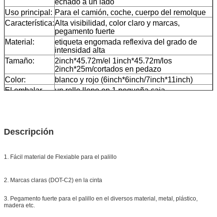
echado a un lado
Uso principal:
Para el camión, coche, cuerpo del remolque
Característica:
Alta visibilidad, color claro y marcas,
pegamento fuerte
Material:
etiqueta engomada reflexiva del grado de
intensidad alta
Tamaño:
2inch*45.72m/el 1inch*45.72m/los
2inch*25m/cortados en pedazo
Color:
blanco y rojo (6inch*6inch/7inch*11inch)
El embalar
un rollo lleno en 1 pequeña caja,
20pcs/24pcs llena en un cartón
Muestra:
muestra libre mientras que la carga recoge
Entrega
7 días, según cantidad de la orden
Descripción
1. Fácil material de Flexiable para el palillo
2. Marcas claras (DOT-C2) en la cinta
3. Pegamento fuerte para el palillo en el diversos material, metal, plástico,
madera etc.