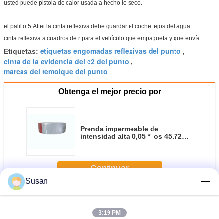
usted puede pistola de calor usada a hecho le seco.
el palillo 5.After la cinta reflexiva debe guardar el coche lejos del agua
cinta reflexiva a cuadros de r para el vehículo que empaqueta y que envía
etiquetas engomadas reflexivas del punto
Etiquetas:
,
cinta de la evidencia del c2 del punto
,
marcas del remolque del punto
Obtenga el mejor precio por
Prenda impermeable de
intensidad alta 0,05 * los 45.72m
del grado de la colocación
reflexiva de la cinta del punto del
camión
Continuar
Susan
Cinta reflexiva del C2 del punto
Más
3:19 PM