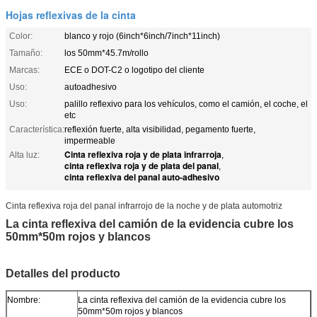
Hojas reflexivas de la cinta
Color:
blanco y rojo (6inch*6inch/7inch*11inch)
Tamaño:
los 50mm*45.7m/rollo
Marcas:
ECE o DOT-C2 o logotipo del cliente
Uso:
autoadhesivo
Uso:
palillo reflexivo para los vehículos, como el camión, el coche, el
etc
Característica:
reflexión fuerte, alta visibilidad, pegamento fuerte,
impermeable
Cinta reflexiva roja y de plata infrarroja
Alta luz:
,
cinta reflexiva roja y de plata del panal
,
cinta reflexiva del panal auto-adhesivo
Cinta reflexiva roja del panal infrarrojo de la noche y de plata automotriz
La cinta reflexiva del camión de la evidencia cubre los
50mm*50m rojos y blancos
Detalles del producto
Nombre:
La cinta reflexiva del camión de la evidencia cubre los
50mm*50m rojos y blancos