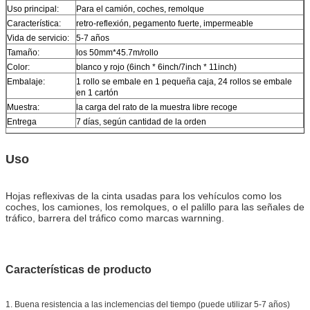
Uso principal:
Para el camión, coches, remolque
Característica:
retro-reflexión, pegamento fuerte, impermeable
Vida de servicio:
5-7 años
Tamaño:
los 50mm*45.7m/rollo
Color:
blanco y rojo (6inch * 6inch/7inch * 11inch)
Embalaje:
1 rollo se embale en 1 pequeña caja, 24 rollos se embale
en 1 cartón
Muestra:
la carga del rato de la muestra libre recoge
Entrega
7 días, según cantidad de la orden
Uso
Hojas reflexivas de la cinta usadas para los vehículos como los
coches, los camiones, los remolques, o el palillo para las señales de
tráfico, barrera del tráfico como marcas warnning.
Características de producto
1. Buena resistencia a las inclemencias del tiempo (puede utilizar 5-7 años)