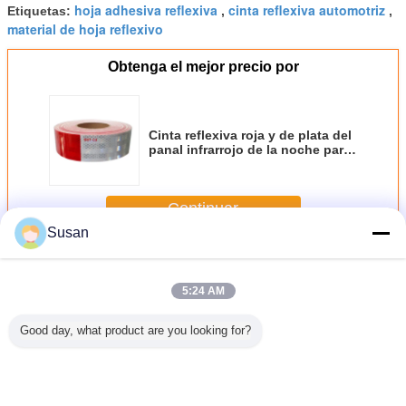
hoja adhesiva reflexiva
cinta reflexiva automotriz
Etiquetas:
,
,
material de hoja reflexivo
Obtenga el mejor precio por
Cinta reflexiva roja y de plata del
panal infrarrojo de la noche para
automotriz
Continuar
Susan
Hojas reflexivas de la cinta
Más
5:24 AM
Good day, what product are you looking for?
flectante
Cinta de
Etiqueta
High Quality Self
Etiqu
asgable
advertencia de
reflectante de
Adhesive Red
engom
hesiva
cable de fibra
advertencia de
and White
reflexiva 
ática
óptica para
seguridad
Reflective Tapes
y negra a