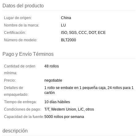
Datos del producto
Lugar de origen:
China
Nombre de la marca:
LU
Certificación:
ISO, SGS, CCC, DOT, ECE
Número de modelo:
BLT2000
Pago y Envío Términos
Cantidad de orden
48 rollos
mínima:
Precio:
negotiable
Detalles de
1 rollo se embale en 1 pequeña caja, 24 rollos para 1
cartón
empaquetado:
Tiempo de entrega:
10 días hábiles
Condiciones de pago:
T/T, Western Union, L/C, otros
Capacidad de la fuente:
5000 rollos por semana
descripción