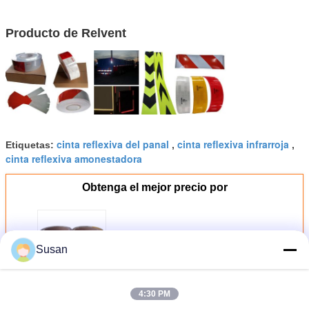
Producto de Relvent
cinta reflexiva del panal
cinta reflexiva infrarroja
Etiquetas:
,
,
cinta reflexiva amonestadora
Obtenga el mejor precio por
Prenda impermeable imprimible
Susan
de las etiquetas engomadas
reflexivas amarillas de SASO
2913
Continuar
4:30 PM