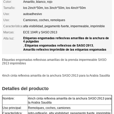
Color:
Amarillo, blanco, rojo
Tamaño:
los 2inch*50m, los 3inch*50m, los 4inch*50m
Uso:
autoadhesivo
Uso:
Camiones, coches, remolques
Característica:
alta visibilidad, pegamento fuerte, impermeable, imprimible
Marcas:
ECE 104R y SASO 2913
Etiquetas engomadas reflexivas amarillas de la anchura de
Alta luz:
4 pulgadas
Etiquetas engomadas reflexivas de SASO 2913
,
,
Amarillo reflexivo imprimible de las etiquetas engomadas
Etiquetas engomadas reflexivas amarillas de la prenda impermeable SASO
2913 imprimibles
4inch cinta reflexiva amarilla de la anchura SASO 2913 para la Arabia Saudita
Detalles del producto
Nombre:
4inch cinta reflexiva amarilla de la anchura SASO 2913 para
la Arabia Saudita
Uso principal:
Remolques, coches, camiones
Característica:
retro-reflexión, alta visibilidad, pegamento fuerte, imprimible