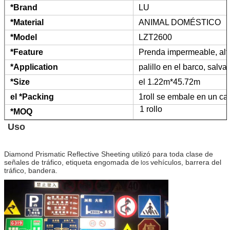
*Brand
LU
*Material
ANIMAL DOMÉSTICO
*Model
LZT2600
*Feature
Prenda impermeable, alta
*Application
palillo en el barco, salv
*Size
el 1.22m*45.72m
el *Packing
1roll se embale en un ca
1 rollo
*MOQ
Uso
Diamond Prismatic Reflective Sheeting
utilizó para toda clase de
señales de tráfico, etiqueta engomada de
vehículos, barrera del
los
tráfico, bandera.