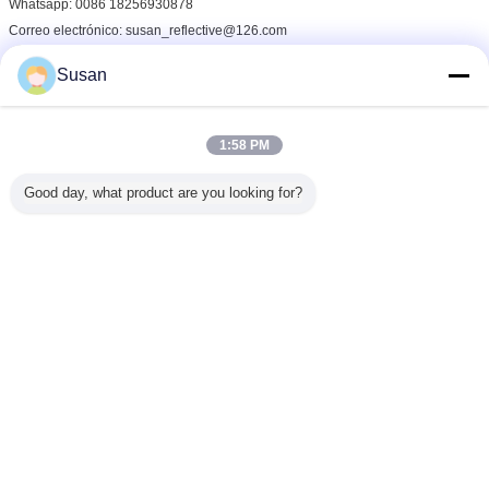
Whatsapp: 0086 18256930878
Correo electrónico: susan_reflective@126.com
Susan
¡Recepción para enviarnos la investigación!
El cubrir reflexivo verde del EGP
Etiquetas:
,
El cubrir reflexivo rojo del EGP
,
1:58 PM
El cubrir reflexivo adhesivo fuerte del EGP
Good day, what product are you looking for?
Obtenga el mejor precio por
El cubrir reflexivo del ANIMAL
DOMÉSTICO de la publicidad del
EGP para la película de rollo de la
señal de tráfico
Continuar
El cubrir reflexivo del EGP
Más