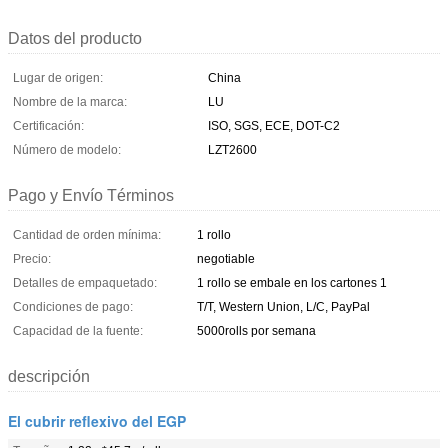
Datos del producto
Lugar de origen:
China
Nombre de la marca:
LU
Certificación:
ISO, SGS, ECE, DOT-C2
Número de modelo:
LZT2600
Pago y Envío Términos
Cantidad de orden mínima:
1 rollo
Precio:
negotiable
Detalles de empaquetado:
1 rollo se embale en los cartones 1
Condiciones de pago:
T/T, Western Union, L/C, PayPal
Capacidad de la fuente:
5000rolls por semana
descripción
El cubrir reflexivo del EGP