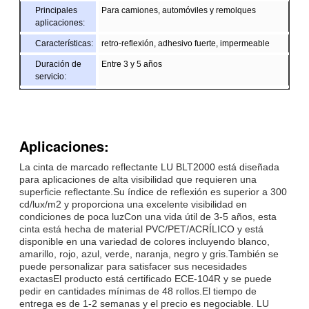
Principales
Para camiones, automóviles y remolques
aplicaciones:
Características:
retro-reflexión, adhesivo fuerte, impermeable
Duración de
Entre 3 y 5 años
servicio:
Tamaño:
565 mm*135 mm o personalizado
El color:
rojo y amarillo, blanco y rojo u otros
Embalaje:
según sus necesidades
Aplicaciones:
Muestra:
Muestra gratuita mientras se recoge el flete
La cinta de marcado reflectante LU BLT2000 está diseñada
para aplicaciones de alta visibilidad que requieren una
Entrega
7 días, según la cantidad del pedido
superficie reflectante.Su índice de reflexión es superior a 300
cd/lux/m2 y proporciona una excelente visibilidad en
condiciones de poca luzCon una vida útil de 3-5 años, esta
cinta está hecha de material PVC/PET/ACRÍLICO y está
disponible en una variedad de colores incluyendo blanco,
amarillo, rojo, azul, verde, naranja, negro y gris.También se
puede personalizar para satisfacer sus necesidades
exactasEl producto está certificado ECE-104R y se puede
pedir en cantidades mínimas de 48 rollos.El tiempo de
entrega es de 1-2 semanas y el precio es negociable. LU