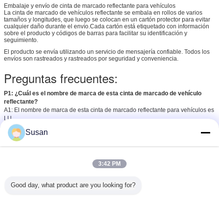
Embalaje y envío de cinta de marcado reflectante para vehículos
La cinta de marcado de vehículos reflectante se embala en rollos de varios
tamaños y longitudes, que luego se colocan en un cartón protector para evitar
cualquier daño durante el envío.Cada cartón está etiquetado con información
sobre el producto y códigos de barras para facilitar su identificación y
seguimiento.
El producto se envía utilizando un servicio de mensajería confiable. Todos los
envíos son rastreados y rastreados por seguridad y conveniencia.
Preguntas frecuentes:
P1: ¿Cuál es el nombre de marca de esta cinta de marcado de vehículo
reflectante?
A1: El nombre de marca de esta cinta de marcado reflectante para vehículos es
LU.
P2: ¿Cuál es el número de modelo de esta cinta de marcado de vehículo
Susan
reflectante?
A2: El número de modelo de esta cinta de marcado reflectante para vehículos
es BLT 2000.
P3: ¿Dónde se fabrica esta cinta de marcado de vehículos reflectante?
3:42 PM
R3: Esta cinta de marcado de vehículo reflectante está hecha en China.
P4: ¿Cuál es la cantidad mínima de pedido de esta cinta de marcado de
vehículo reflectante?
Good day, what product are you looking for?
A4: La cantidad mínima de pedido de esta cinta de marcado de vehículo
reflectante es de 48.
P5: ¿Cuál es la certificación de esta cinta de marcado de vehículo
reflectante?