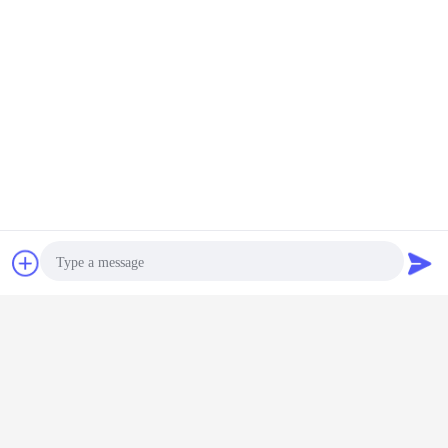
A5: La certificación de esta cinta de marcado reflectante para vehículos es
ECE-104R.
cinta de parachoques reflexiva
Etiquetas:
,
cinta reflexiva de las rayas
,
cinta de la marca del piso de la seguridad
Obtenga el mejor precio por
Pulsera de camión reflector
Pulsera reflectiva Marca trasera
para camión
Contacto
Solicitar una
cotización
Continuar
Cinta reflexiva de la marca del vehículo
Más
Photo
Video Call