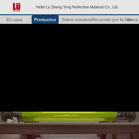
Hefei Lu Zheng Tong Reflective Material Co., Ltd.
En casa.
Productos
Sobre nosotros
Recorrido por la fábrica
>>