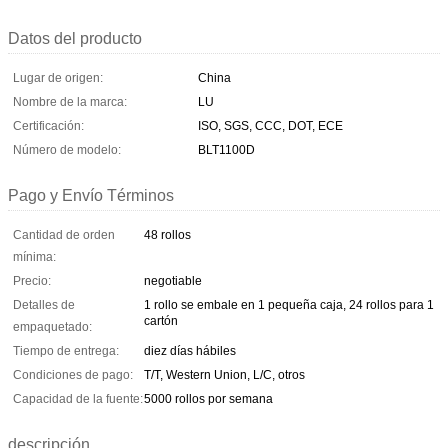
Datos del producto
Lugar de origen:
China
Nombre de la marca:
LU
Certificación:
ISO, SGS, CCC, DOT, ECE
Número de modelo:
BLT1100D
Pago y Envío Términos
Cantidad de orden
48 rollos
mínima:
Precio:
negotiable
Detalles de
1 rollo se embale en 1 pequeña caja, 24 rollos para 1
cartón
empaquetado:
Tiempo de entrega:
diez días hábiles
Condiciones de pago:
T/T, Western Union, L/C, otros
Capacidad de la fuente:
5000 rollos por semana
descripción