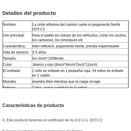
Detalles del producto
Nombre:
La cinta reflexiva del camión cubre el pegamento fuerte
DOT-C2
Uso principal:
Para el palillo en cuerpo de los vehículos, como los coches,
los camiones, los remolques etc
Característica:
retro-reflexión, pegamento fuerte, prenda impermeable
Vida de servicio:
3-5 años
Tamaño:
los 2inch*150ft/rollo
Color:
blanco y rojo (6inch*6inch/7inch*11inch)
El embalar:
1 rollo se embale en 1 pequeña caja, 24 rollos se embale
en 1 cartón
Muestra:
muestra libre mientras que la carga recoge
Entrega
7 días, según cantidad de la orden
Características de producto
A. Este producto tenemos el certificado de los E.E.U.U. DOT-C2