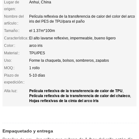
Lugar de
Anhui, China
origen:
Nombre del
Película reflexiva de la transferencia de calor del color del arco
iris del PES de TPU/para el paño
artículo::
Tamaño::
el 1.37m*100m
Característica::
El alto lavarse reflexivo, impermeable, bueno ligero
Color::
arco iris
Material::
TPU/PES
Uso:
Forme la chaqueta, bolsos, sombreros, zapatos
MOQ::
1 rollo
Plazo de
5-10 días
expedición::
Película reflexiva de la transferencia de calor de TPU
Alta luz:
,
Película reflexiva de la transferencia de calor del chaleco
,
Hojas reflexivas de la cinta del arco iris
Película reflexiva de la transferencia de calor del color del arco iris del PES de
TPU/para el paño
Empaquetado y entrega