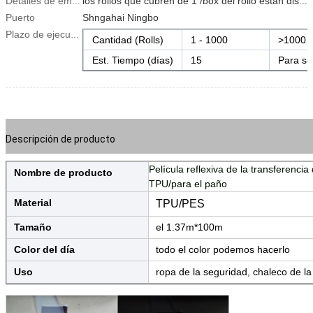
Detalles de empaquetado
los rollos que cubren de 1 /box del rollo están disponibles en tamaños y colores múltiples
Puerto
Shngahai Ningbo
Plazo de ejecución:
Cantidad (Rolls)
1 - 1000
>1000
Est. Tiempo (días)
15
Para se
Descripción de producto
Película reflexiva de la transferencia 
Nombre de producto
TPU/para el paño
Material
TPU/PES
Tamaño
el 1.37m*100m
Color del día
todo el color podemos hacerlo
Uso
ropa de la seguridad, chaleco de l