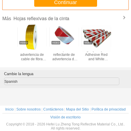
Continuar
Hojas reflexivas de la cinta
Más
flectante
Cinta de
Etiqueta
High Quality Self
Etiqu
asgable
advertencia de
reflectante de
Adhesive Red
engom
hesiva
cable de fibra
advertencia de
and White
reflexiva 
ática
óptica para
seguridad
Reflective Tapes
y negra a
/amarilla
camiones,
temporal
for Safety LH and
de los 5c
rma de
impermeable,
adhesiva de
RH
10cm pa
Cambie la lengua
a para
personalizada, de
material
barrera del
cado
fábrica de China,
reflectante de
Spanish
otriz
advertencia de
PVC en forma de
película de papel
panal
adhesiva
reflectante
Inicio
|
Sobre nosotros
|
Contáctenos
|
Mapa del Sitio
|
Política de privacidad
Visión de escritorio
Copyright © 2018 - 2026 Hefei Lu Zheng Tong Reflective Material Co., Ltd..
All rights reserved.