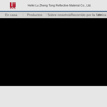
Hefei Lu Zheng Tong Reflective Material Co., Ltd.
En casa.
Productos
Sobre nosotros
Recorrido por la fábrica
>>