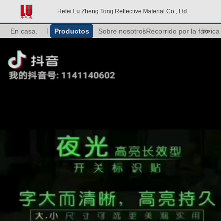
Hefei Lu Zheng Tong Reflective Material Co., Ltd.
En casa.
Productos
Sobre nosotros
Recorrido por la fábrica
>>