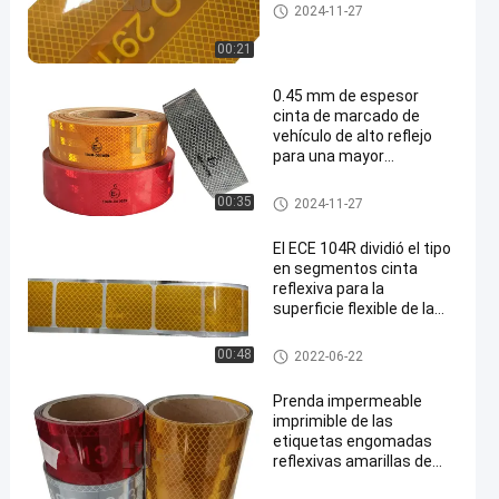
Cinta reflexiva del Ece 104
2024-11-27
00:21
0.45 mm de espesor
cinta de marcado de
vehículo de alto reflejo
para una mayor
seguridad
Cinta reflexiva de la marca del
00:35
2024-11-27
vehículo
El ECE 104R dividió el tipo
en segmentos cinta
reflexiva para la
superficie flexible de la
carrocería
Cinta reflexiva del Ece 104
00:48
2022-06-22
Prenda impermeable
imprimible de las
etiquetas engomadas
reflexivas amarillas de
SASO 2913