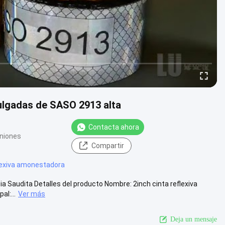
 pulgadas de SASO 2913 alta
Contacta ahora
iniones
Compartir
flexiva amonestadora
bia Saudita Detalles del producto Nombre: 2inch cinta reflexiva
l:...
Ver más
Deja un mensaje