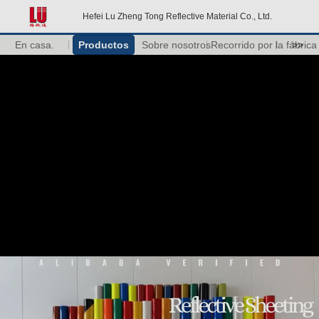
Hefei Lu Zheng Tong Reflective Material Co., Ltd.
En casa.
Productos
Sobre nosotros
Recorrido por la fábrica
>>